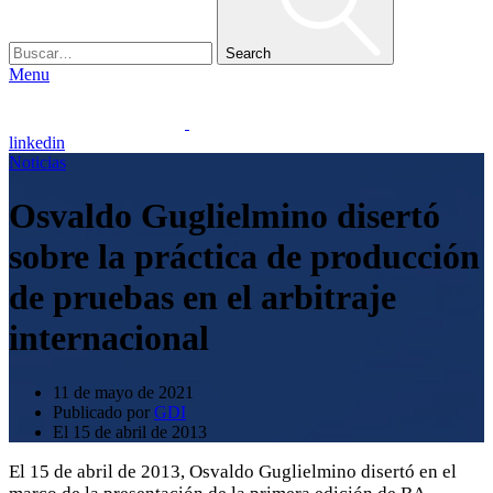
Search
Menu
linkedin
Noticias
Osvaldo Guglielmino disertó
sobre la práctica de producción
de pruebas en el arbitraje
internacional
11 de mayo de 2021
Publicado por
GDI
El 15 de abril de 2013
El 15 de abril de 2013, Osvaldo Guglielmino disertó en el